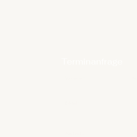
Terminanfrage
Vorname
N
E-Mail
Nachricht