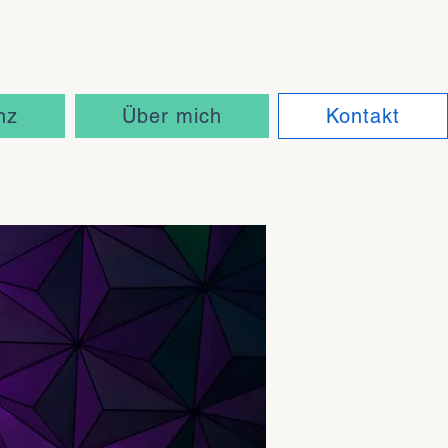
GEN"
GEN"
nz
Über mich
Kontakt