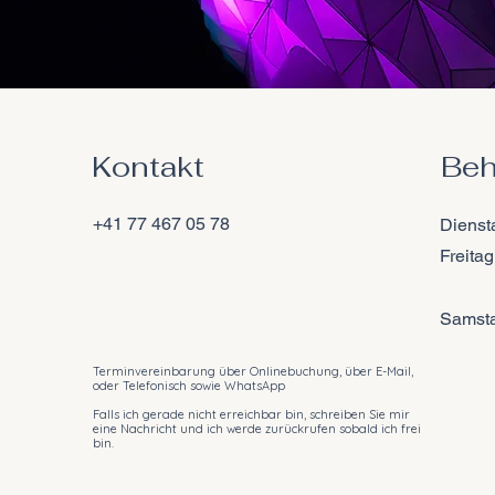
Kontakt
Beh
+41 77 467 05 78
Dienst
Freitag
Samst
Terminvereinbarung über Onlinebuchung, über E-Mail,
oder Telefonisch sowie WhatsApp
Falls ich gerade nicht erreichbar bin, schreiben Sie mir
eine Nachricht und ich werde zurückrufen sobald ich frei
bin.