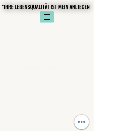
"IHRE LEBENSQUALITÄT IST MEIN ANLIEGEN"
"IHRE LEBENSQUALITÄT IST MEIN ANLIEGEN"
Keine bevorstehenden
Veranstaltungen