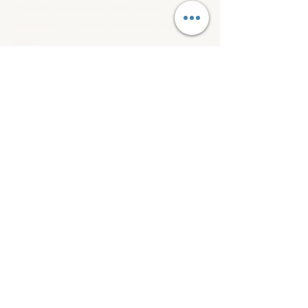
du dich mit anderen Mitgliedern 
vernetzen, Updates erhalten und Fotos 
teilen.
0
0
Info
Willkommen in der Gruppe! Hier
können sich Mitglieder austau
...
Weiterlesen
Mitglieder
Alexander Ageev
Folgen
francoodermatt
Folgen
francoodermatt
Alle Mitglieder anzeigen (2)