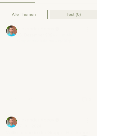
Alle Themen
Test (0)
Alexander Ageev
16. Dezember 2024
·
Hat ein
Gruppentitelbild hinzugefügt
0
0
Alexander Ageev
17. Juli 2024
Willkommen in der Gruppe! Hier kannst 