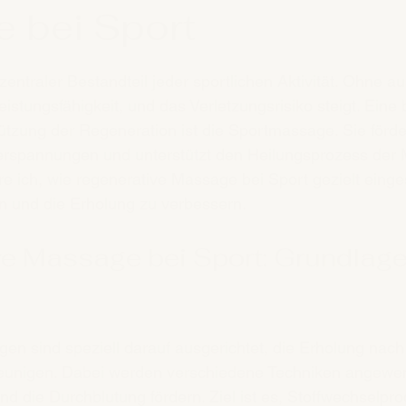
 bei Sport
nen bewertet.
zentraler Bestandteil jeder sportlichen Aktivität. Ohne a
eistungsfähigkeit, und das Verletzungsrisiko steigt. Eine
tzung der Regeneration ist die Sportmassage. Sie förder
erspannungen und unterstützt den Heilungsprozess der M
re ich, wie regenerative Massage bei Sport gezielt einge
n und die Erholung zu verbessern.
e Massage bei Sport: Grundlage
n sind speziell darauf ausgerichtet, die Erholung nach 
eunigen. Dabei werden verschiedene Techniken angewend
nd die Durchblutung fördern. Ziel ist es, Stoffwechselpro