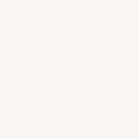
 abzutransportieren und die Sauerstoffversorgung der Ze
ind:
Sanfte, flächige Bewegungen zur Förderung der Durchblu
fere Massagegriffe, die Muskelverspannungen lösen.
ckernde Impulse, die die Muskulatur stimulieren.
terstützen die Flexibilität und beugen Verkürzungen vor.
fen, Muskelkater zu reduzieren und die Beweglichkeit z
erweise innerhalb von 24 bis 48 Stunden nach dem Traini
sprozess optimal zu unterstützen.