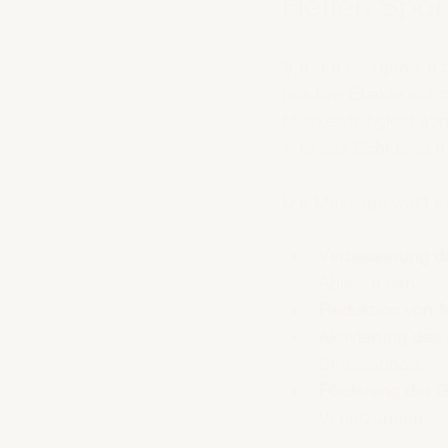
Helfen Spor
Sportmassagen sind
positive Effekte auf
Muskelsteifigkeit ab
wird das Schmerzemp
Die Massage wirkt a
Verbesserung de
Abfallstoffen.
Reduktion von 
Aktivierung de
Stressabbau.
Förderung der 
Verletzungen.