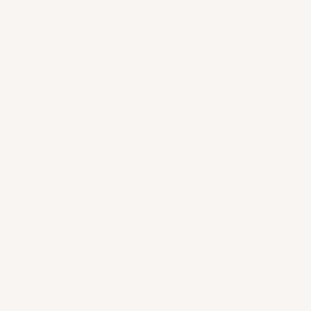
Sportmassag
Regenerati
Regeneration ist meh