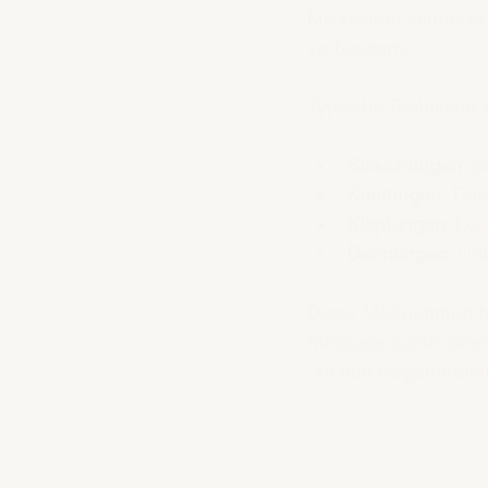
Milchsäure schneller
verbessern.
Typische Techniken s
Streichungen
: 
Knetungen
: Tie
Klopfungen
: Lo
Dehnungen
: Un
Diese Maßnahmen hel
Massage sollte ideal
um den Regeneration