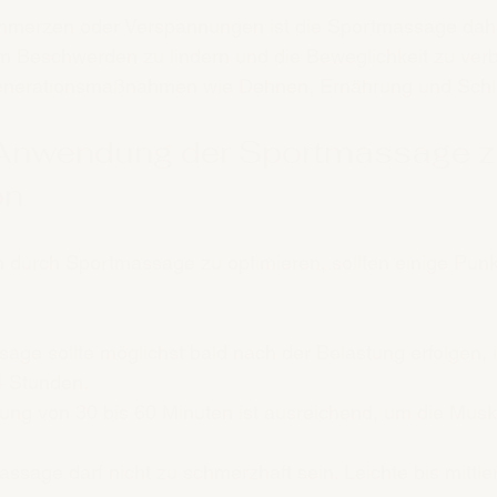
hmerzen oder Verspannungen ist die Sportmassage dahe
m Beschwerden zu lindern und die Beweglichkeit zu verb
enerationsmaßnahmen wie Dehnen, Ernährung und Schl
 Anwendung der Sportmassage z
on
 durch Sportmassage zu optimieren, sollten einige Punk
sage sollte möglichst bald nach der Belastung erfolgen, 
4 Stunden.
zung von 30 bis 60 Minuten ist ausreichend, um die Musku
assage darf nicht zu schmerzhaft sein. Leichte bis mittle