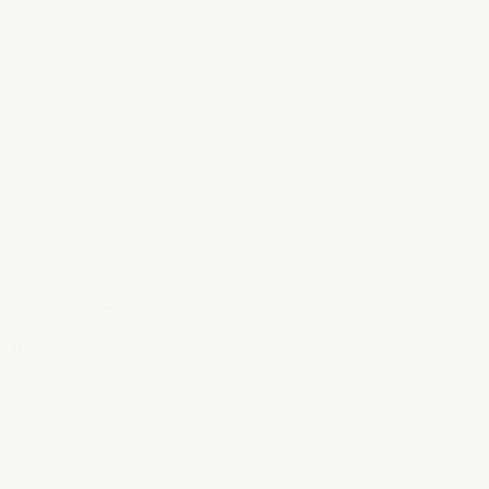
llen zu 
tung.
u erhalten. Die 
ng erfolgen, 