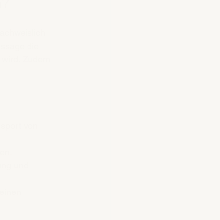
n?
achweislich 
assage die 
t wird. Zudem 
nsport von 
en.
ung und 
leinen 