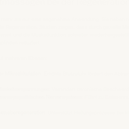
tmassagen bei der Regeneratio
 mehr als nur eine angenehme Anwendung. Sie haben n
 die Regeneration. Studien zeigen, dass durch gezielte M
nimmt und die Muskelfunktion schneller wiederhergestell
finden reduziert.
uf mehreren Ebenen:
r Mikrozirkulation
: Erhöhte Blutzufuhr fördert den Abtra
Muskelverspannungen
: Verhindert chronische Beschwerd
s parasympathischen Nervensystems
: Führt zu Entspann
Geweberegeneration
: Unterstützt Heilungsprozesse bei k