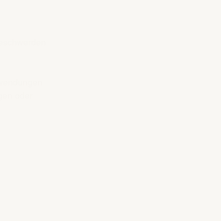
Beschwerden 
nwendungen 
gen oder 
.