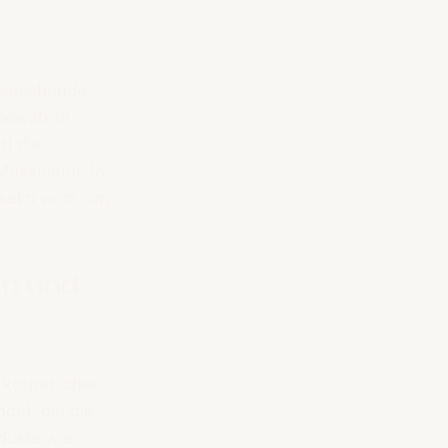
usreichende 
 bewährte 
t die 
uskulatur. In 
setzt wird, um 
n und 
körperlicher 
et, die die 
dukte wie 