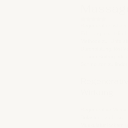
Massage
Mit NaN von 5 Ster
Regeneration ist ein 
Erholung leidet die L
Methode zur Unterstü
Durchblutung, löst V
diesem Beitrag erklä
Schmerzen zu linder
Regenerativ
Wirkung
Regenerative Massage
Belastung zu beschl
Muskulatur lockern u