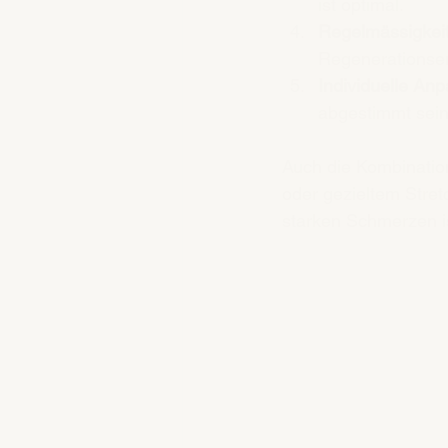
ist optimal.
Regelmässigkei
Regenerationser
Individuelle An
abgestimmt sein
Auch die Kombinati
oder gezieltem Stret
starken Schmerzen i