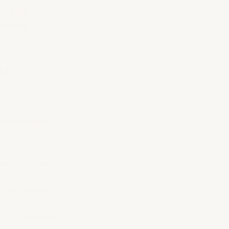
r eine 
essern. Sie 
af.
ur 
te beachtet 
idealerweise 
latur effektiv 
re Druckstärke 